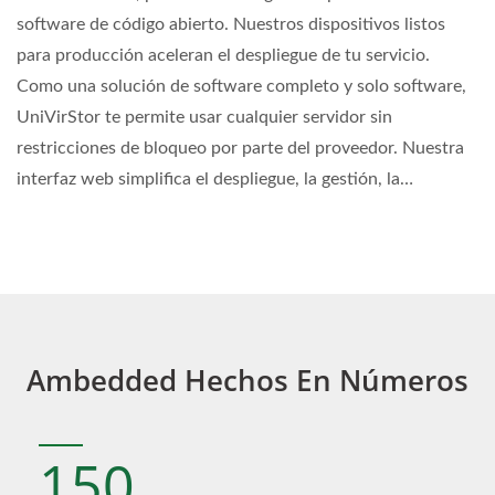
software de código abierto. Nuestros dispositivos listos
para producción aceleran el despliegue de tu servicio.
Como una solución de software completo y solo software,
UniVirStor te permite usar cualquier servidor sin
restricciones de bloqueo por parte del proveedor. Nuestra
interfaz web simplifica el despliegue, la gestión, la
actualización y la monitorización. Además, nuestro servicio
de consultoría en diseño de sistemas asegura que tu
sistema esté optimizado. Ofrecemos un SLA de 5x8, con
soporte de emergencia opcional basado en tokens
disponible.
Ambedded Hechos En Números
150