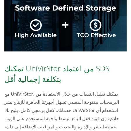
تمكنك UniVirStor من اعتماد SDS
بتكلفة إجمالية أقل.
مع UniVirStor، يمكنك تقليل النفقات من خلال الاستفادة من
البرمجيات مفتوحة المصدر. تسهل أجهزتنا الجاهزة للإنتاج نشر
خدماتك. كحل برمجي كامل، يتيح لك UniVirStor استخدام أي
خادم دون قيود قفل البائع. تبسط واجهة المستخدم على الويب
عملية النشر والإدارة والتحديث والمراقبة. بالإضافة إلى ذلك،