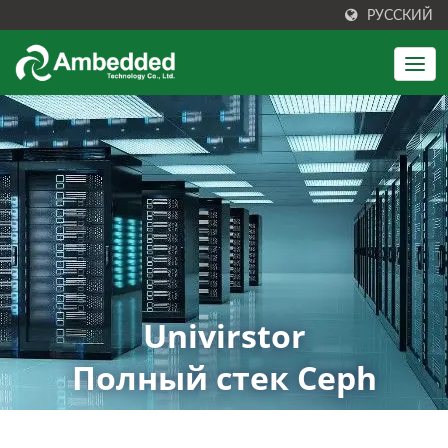
РУССКИЙ
Univirstor
Полный стек Ceph