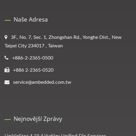
Naše Adresa
3F., No. 7, Sec. 1, Zhongshan Rd., Yonghe Dist., New
Taipei City 234017 , Taiwan
+886-2-2365-0500
+886 2-2365-0520
service@ambedded.com.tw
Nejnovější Zprávy
UniVirStor 4.19.4 Vydán: Unified File Services,