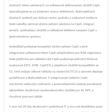
úložných řešení založených na softwarově definovaném úložišti Ceph.
Specializujeme se na dodávání vysoce efektivních, škálovatelných
úložných systémů pro datová centra, podniky a výzkumné instituce.
Naše nabídky zahrnují úložná zařízení založená na Ceph, integraci
serverů, optimalizaci úložiště a nákladově efektivní nasazení Ceph s
zjednodušenou správou.
Ambedded poskytuje kompletní úložné zařízení Ceph a plně
integrovaná softwarová řešení Ceph přizpůsobená pro B2B organizace.
Naše platforma pro ukládání dat Ceph podporuje jednotné blokové,
souborové (NFS, SMB, CephFS) a objektové úložiště kompatibilní se
S3, čímž snižuje celkové náklady na vlastnictví (TCO) a zároveň zlepšuje
spolehlivost a škálovatelnost. S integrovaným laděním Ceph,
intuitivním webovým rozhraním a automatizačními nástroji pomáháme
zákazníkům dosáhnout vysokovýkonného úložiště pro AI, HPC a
cloudové pracovní zátěže.
S více než 20 lety zkušeností v podnikové IT a více než desetiletou praxí