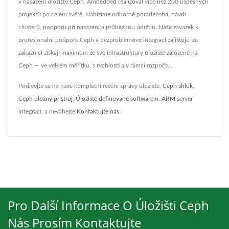
v nasazení úložiště Ceph, Ambedded realizoval více než 200 úspěšných
projektů po celém světě. Nabízíme odborné poradenství, návrh
clusterů, podporu při nasazení a průběžnou údržbu. Naše závazek k
profesionální podpoře Ceph a bezproblémové integraci zajišťuje, že
zákazníci získají maximum ze své infrastruktury úložiště založené na
Ceph — ve velkém měřítku, s rychlostí a v rámci rozpočtu.
Podívejte se na naše kompletní řešení správy úložiště,
Ceph shluk
,
Ceph úložný přístroj
,
Úložiště definované softwarem
,
ARM server
integraci, a neváhejte
Kontaktujte nás
.
Pro Další Informace O Úložišti Ceph
Nás Prosím Kontaktujte