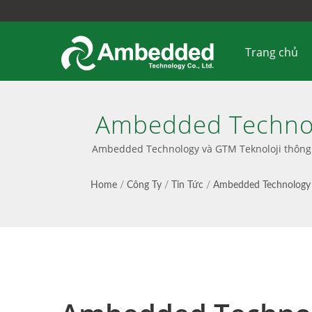
Trang chủ
Ambedded Technol
Cung Cấp Các Thiế
Ambedded Technology và GTM Teknoloji thông b
Tại Thổ Nhĩ Kỳ. | 
Home
/
Công Ty
/
Tin Tức
/
Ambedded Technology 