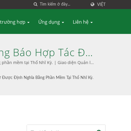
VIỆT
 trường hợp
Ứng dụng
Liên hệ
ng Báo Hợp Tác Để
ghĩa Bằng Phần Mềm
 phần mềm tại Thổ Nhĩ Kỳ. | Giao diện Quản lý
ợng S3 Thống Nhất -
ữ Được Định Nghĩa Bằng Phần Mềm Tại Thổ Nhĩ Kỳ.