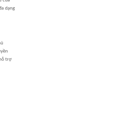
ũ của
đa dạng
hủ
uyền
hỗ trợ