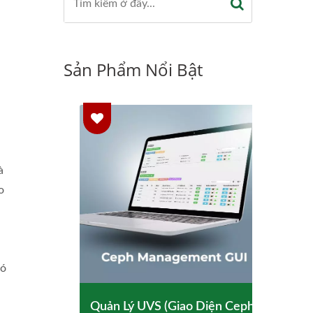
Sản Phẩm Nổi Bật
à
o
có
Quản Lý UVS (Giao Diện Ceph)