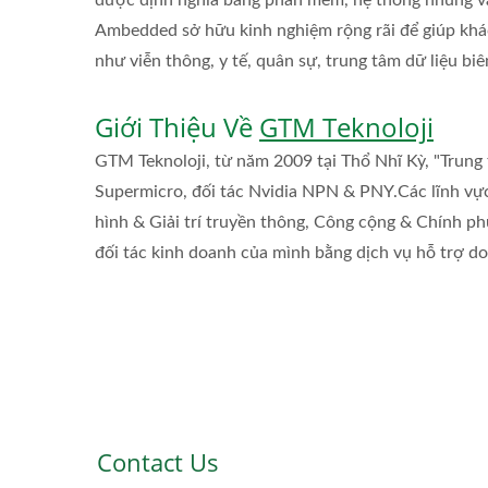
được định nghĩa bằng phần mềm, hệ thống nhúng v
Ambedded sở hữu kinh nghiệm rộng rãi để giúp khá
như viễn thông, y tế, quân sự, trung tâm dữ liệu bi
Giới Thiệu Về
GTM Teknoloji
GTM Teknoloji, từ năm 2009 tại Thổ Nhĩ Kỳ, "Trung
Supermicro, đối tác Nvidia NPN & PNY.
Các lĩnh vự
hình & Giải trí truyền thông, Công cộng & Chính ph
đối tác kinh doanh của mình bằng dịch vụ hỗ trợ do