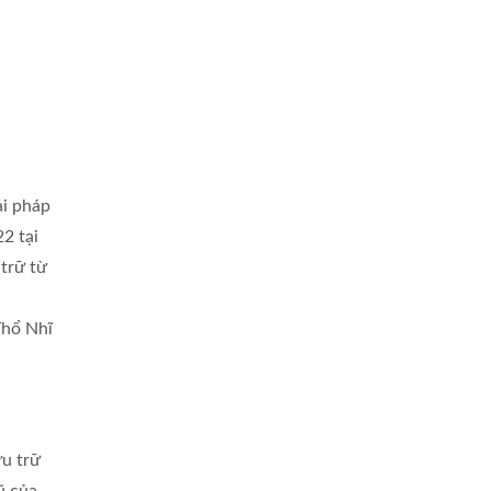
ải pháp
2 tại
trữ từ
Thổ Nhĩ
ưu trữ