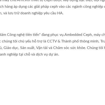
à máy chủ Arm.
Với thiết bị Ceph được xây dựng đặc biệt, đội ng
ch hàng áp dụng các giải pháp ceph vào các ngành công nghiệp 
ên, và lưu trữ doanh nghiệp yêu cầu HA.
 tâm Công nghệ tiên tiến" đang phục vụ.
Ambedded Ceph, máy c
c chúng tôi chủ yếu hỗ trợ là CCTV & Thành phố thông minh, Tr
ủ, Giáo dục, Sản xuất, Vận tải và Chăm sóc sức khỏe. Chúng tôi 
anh nghiệp tại chỗ và dịch vụ dự án.