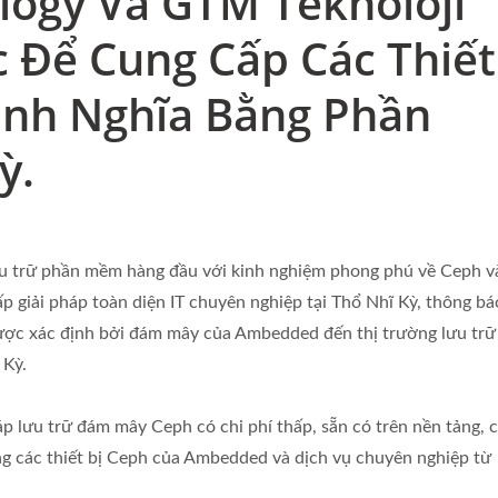
ogy Và GTM Teknoloji
 Để Cung Cấp Các Thiết
ịnh Nghĩa Bằng Phần
ỳ.
ưu trữ phần mềm hàng đầu với kinh nghiệm phong phú về Ceph v
 giải pháp toàn diện IT chuyên nghiệp tại Thổ Nhĩ Kỳ, thông bá
ược xác định bởi đám mây của Ambedded đến thị trường lưu trữ
 Kỳ.
p lưu trữ đám mây Ceph có chi phí thấp, sẵn có trên nền tảng, 
g các thiết bị Ceph của Ambedded và dịch vụ chuyên nghiệp từ
Lý UVS (Giao Diện Ceph)
Ceph Trên ARM 64