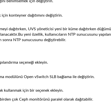
ini benimsemek için değiştirin.
çin konteyner dağıtımını değiştirin.
ümeyi dağıtırken, UVS yöneticisi yeni bir küme dağıtırken düğüm
anacaktır.Bu yeni özellik, kullanıcıların NTP sunucusunu yapıla
n sonra NTP sunucusunu değiştirebilir.
pılandırma seçeneği ekleyin.
lama modülünü Open vSwitch SLB bağlama ile değiştirin.
 kullanmak için bir seçenek ekleyin.
n birden çok Ceph monitörünü paralel olarak dağıtabilir.