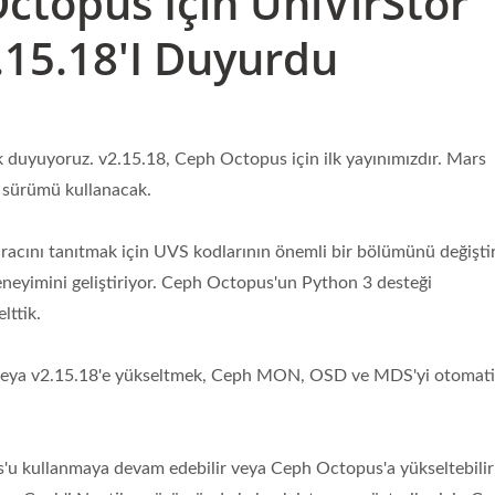
topus Için UniVirStor
.15.18'i Duyurdu
 duyuyoruz. v2.15.18, Ceph Octopus için ilk yayınımızdır. Mars
u sürümü kullanacak.
acını tanıtmak için UVS kodlarının önemli bir bölümünü değiştir
eneyimini geliştiriyor. Ceph Octopus'un Python 3 desteği
lttik.
 veya v2.15.18'e yükseltmek, Ceph MON, OSD ve MDS'yi otomat
'u kullanmaya devam edebilir veya Ceph Octopus'a yükseltebilirl
 Yöneticisi (Ceph GUI)
ARM 64 Üzerinde C