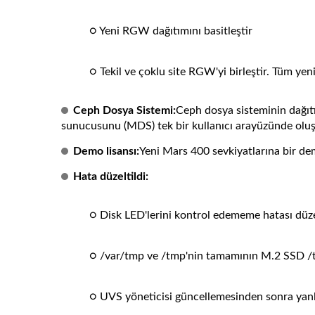
○ Yeni RGW dağıtımını basitleştir
○ Tekil ve çoklu site RGW'yi birleştir. Tüm yen
Ceph Dosya Sistemi:
Ceph dosya sisteminin dağıtı
sunucusunu (MDS) tek bir kullanıcı arayüzünde oluşt
Demo lisansı:
Yeni Mars 400 sevkiyatlarına bir dem
Hata düzeltildi:
○ Disk LED'lerini kontrol edememe hatası düzelt
○ /var/tmp ve /tmp'nin tamamının M.2 SSD /tmp
○ UVS yöneticisi güncellemesinden sonra yanlı