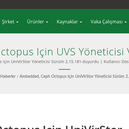
Şirket
Ürünler
Kaynaklar
Vaka Çalışması
topus Için UVS Yöneticisi
leşik Blok, Dosya & S3 Ne
çin UniVirStor Yöneticisi Sürüm 2.15.18'i duyurdu | Kullanıcı D
Ambedded
Haberler
/
Ambedded, Ceph Octopus Için UniVirStor Yöneticisi Sürüm 2