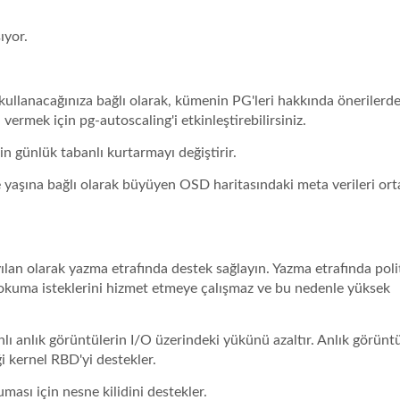
ıyor.
ullanacağınıza bağlı olarak, kümenin PG'leri hakkında önerilerd
ermek için pg-autoscaling'i etkinleştirebilirsiniz.
n günlük tabanlı kurtarmayı değiştirir.
 yaşına bağlı olarak büyüyen OSD haritasındaki meta verileri or
ılan olarak yazma etrafında destek sağlayın. Yazma etrafında polit
n okuma isteklerini hizmet etmeye çalışmaz ve bu nedenle yüksek
ı anlık görüntülerin I/O üzerindeki yükünü azaltır. Anlık görüntü
 kernel RBD'yi destekler.
ı için nesne kilidini destekler.