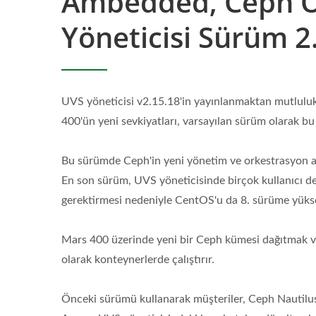
Ambedded, Ceph Oc
Yöneticisi Sürüm 2
UVS yöneticisi v2.15.18'in yayınlanmaktan mutluluk
400'ün yeni sevkiyatları, varsayılan sürüm olarak b
Bu sürümde Ceph'in yeni yönetim ve orkestrasyon ar
En son sürüm, UVS yöneticisinde birçok kullanıcı d
gerektirmesi nedeniyle CentOS'u da 8. sürüme yükse
Mars 400 üzerinde yeni bir Ceph kümesi dağıtmak
olarak konteynerlerde çalıştırır.
Önceki sürümü kullanarak müşteriler, Ceph Nautilus
ARM 64 Üzerinde Ceph
UVS