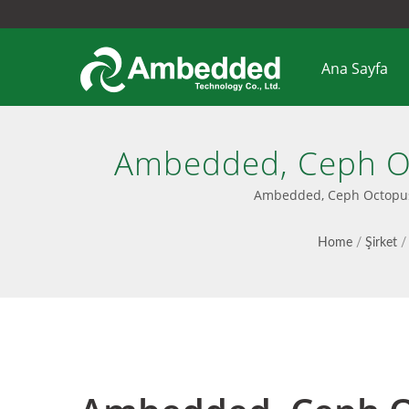
Ana Sayfa
Ambedded, Ceph Oc
Duyurdu | Bir
Ambedded, Ceph Octopus i
Home
/
Şirket
/