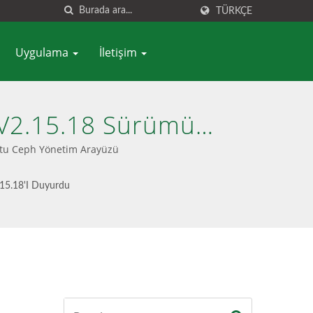
TÜRKÇE
Uygulama
İletişim
 V2.15.18 Sürümünü
sne Depolama -
ostu Ceph Yönetim Arayüzü
.15.18'i Duyurdu