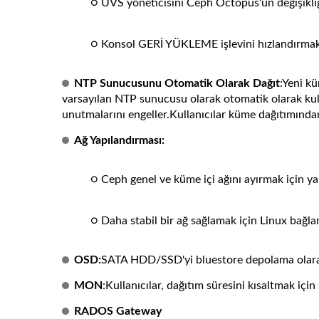
○ UVS yöneticisini Ceph Octopus'un değişikliğ
○ Konsol GERİ YÜKLEME işlevini hızlandırmak i
NTP Sunucusunu Otomatik Olarak Dağıt
:Yeni k
varsayılan NTP sunucusu olarak otomatik olarak kull
unutmalarını engeller.Kullanıcılar küme dağıtımında
Ağ Yapılandırması:
○ Ceph genel ve küme içi ağını ayırmak için ya
○ Daha stabil bir ağ sağlamak için Linux bağ
OSD:
SATA HDD/SSD'yi bluestore depolama olarak
MON
:Kullanıcılar, dağıtım süresini kısaltmak içi
RADOS Gateway