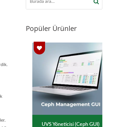
Popüler Ürünler
dik.
ik
er.
eph
UVS Yöneticisi (Ceph GUI)
A