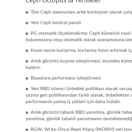
Ceph Octopus'ta Yenilikler
Tüm Ceph daemonları artık konteyner olarak çalış
Yeni Ceph kontrol paneli
PG otomatik ölçeklendirme: Ceph kümenizi nasıl k
bulunmasına veya otomatik olarak ayarlamasına izin v
Kısmi nesne kurtarma, kurtarma hızını artırmak içi
Anlık görüntü kırpma iyileştirmesi, önceden küme
kaldırır.
Bluestore performans iyileştirmesi
Yeni RBD istemci önbellek politikası olarak varsay
yazma geri politikasından farklı olarak, önbellekte
performanslı yazma iş yükleri için daha hızlıdır.
Anlık görüntü tabanlı RBD yansıtma, günlük tabanl
yansıtma, günlük tabanlı yansıtmanın desteklemediği
RGW, Write-Once-Read-Many (WORM) veri korumas