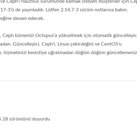
 ve Ceph'i Nautilus sürümünde kalmak isteyen müşteriler için Ce
-3'ü de yayınladık. Lütfen 2.14.7-3 sürüm notlarına bakın.
teğine devam edecek.
, Ceph kümenizi Octopus'a yükseltmek için otomatik güncelleyic
adan. Güncelleyici, Ceph'i, Linux çekirdeğini ve CentOS'u
eme, hizmetinizi kesintiye uğratmadan düğüm düğüm güncellemeni
15.18 sürümünü duyurdu