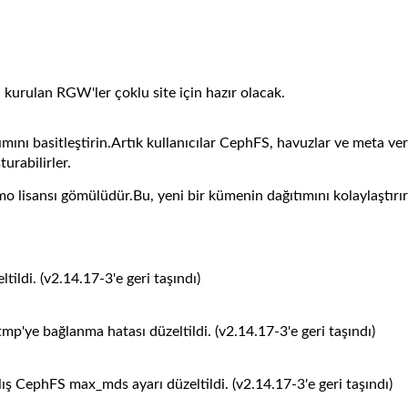
i kurulan RGW'ler çoklu site için hazır olacak.
mını basitleştirin.Artık kullanıcılar CephFS, havuzlar ve meta ver
urabilirler.
o lisansı gömülüdür.Bu, yeni bir kümenin dağıtımını kolaylaştırır
ildi. (v2.14.17-3'e geri taşındı)
'ye bağlanma hatası düzeltildi. (v2.14.17-3'e geri taşındı)
ş CephFS max_mds ayarı düzeltildi. (v2.14.17-3'e geri taşındı)