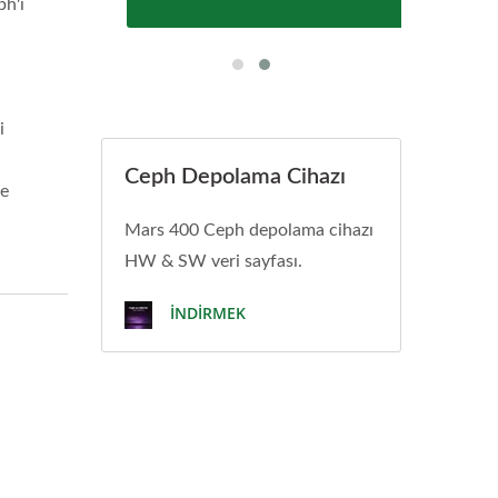
ph'i
i
Ceph Depolama Cihazı
ze
Mars 400 Ceph depolama cihazı
HW & SW veri sayfası.
İNDIRMEK