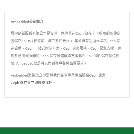
Ambedded公司簡介
晨宇創新股份有限公司是台灣一家專業在Ceph 儲存｜可擴展的軟體定
義儲存 ( SDS ) 供應商。成立於西元2013年並擁有超過20年的Ceph 儲
存設備、Ceph 一站式解決方案、Ceph 專業服務、Ceph 緊急支援、適
用於通用伺服器的 Ceph 儲存軟體解決方案套件、S3 物件儲存製造經
驗, Ambedded總是可以達到客戶各種品質要求。
Ambedded邀請您立即瀏覽我們各項專業產品服務
Ceph 叢集
,
Ceph 儲存
並
立即聯絡我們
。