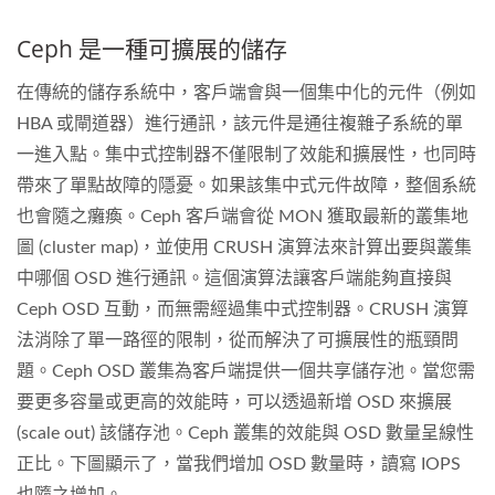
Ceph 是一種可擴展的儲存
在傳統的儲存系統中，客戶端會與一個集中化的元件（例如
HBA 或閘道器）進行通訊，該元件是通往複雜子系統的單
一進入點。集中式控制器不僅限制了效能和擴展性，也同時
帶來了單點故障的隱憂。如果該集中式元件故障，整個系統
也會隨之癱瘓。Ceph 客戶端會從 MON 獲取最新的叢集地
圖 (cluster map)，並使用 CRUSH 演算法來計算出要與叢集
中哪個 OSD 進行通訊。這個演算法讓客戶端能夠直接與
Ceph OSD 互動，而無需經過集中式控制器。CRUSH 演算
法消除了單一路徑的限制，從而解決了可擴展性的瓶頸問
題。Ceph OSD 叢集為客戶端提供一個共享儲存池。當您需
要更多容量或更高的效能時，可以透過新增 OSD 來擴展
(scale out) 該儲存池。Ceph 叢集的效能與 OSD 數量呈線性
正比。下圖顯示了，當我們增加 OSD 數量時，讀寫 IOPS