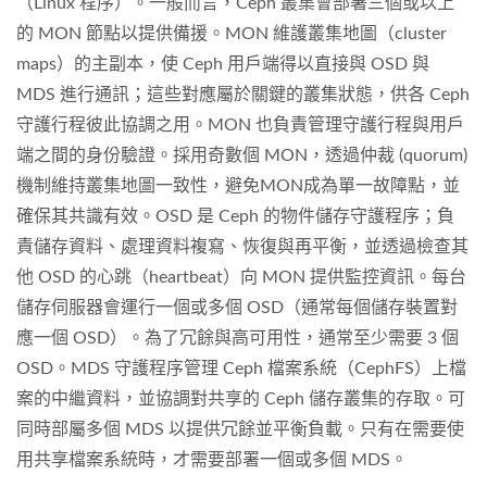
（Linux 程序）。一般而言，Ceph 叢集會部署三個或以上
的 MON 節點以提供備援。MON 維護叢集地圖（cluster
maps）的主副本，使 Ceph 用戶端得以直接與 OSD 與
MDS 進行通訊；這些對應屬於關鍵的叢集狀態，供各 Ceph
守護行程彼此協調之用。MON 也負責管理守護行程與用戶
端之間的身份驗證。採用奇數個 MON，透過仲裁 (quorum)
機制維持叢集地圖一致性，避免MON成為單一故障點，並
確保其共識有效。OSD 是 Ceph 的物件儲存守護程序；負
責儲存資料、處理資料複寫、恢復與再平衡，並透過檢查其
他 OSD 的心跳（heartbeat）向 MON 提供監控資訊。每台
儲存伺服器會運行一個或多個 OSD（通常每個儲存裝置對
應一個 OSD）。為了冗餘與高可用性，通常至少需要 3 個
OSD。MDS 守護程序管理 Ceph 檔案系統（CephFS）上檔
案的中繼資料，並協調對共享的 Ceph 儲存叢集的存取。可
同時部屬多個 MDS 以提供冗餘並平衡負載。只有在需要使
用共享檔案系統時，才需要部署一個或多個 MDS。