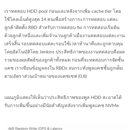
เราทดสอบ HDD pool ก่อนและหลังจากเพิ่ม cache tier โดย
ใช้ไคลเอ็นต์สูงสุด 14 คนเพื่อสร้างภาระการทดสอบ แต่ละ
ลูกค้าติดตั้ง RBD สำหรับการทดสอบ fio การทดสอบเริ่มต้น
ด้วยลูกค้าหนึ่งและเพิ่มจำนวนลูกค้าเมื่องานทดสอบแต่ละงาน
เสร็จสิ้น รอบทดสอบแต่ละรอบใช้เวลาห้านาทีและถูกควบคุม
โดยอัตโนมัติโดย Jenkins ประสิทธิภาพของงานทดสอบคือผล
รวมของผลลัพธ์ของลูกค้าทั้งหมด ก่อนที่จะทดสอบการจัดชั้น
แคช เราเขียนข้อมูลลงใน RBDs จนกระทั่งพูลแคชชั้นถูกเต็ม
ตามอัตราส่วนเป้าหมายของแคชเซฟ (0.8)
แผนภูมิแสดงให้เห็นว่าประสิทธิภาพของพูล HDD สะอาดได้
รับการเพิ่มขึ้นอย่างมีนัยสำคัญหลังจากเพิ่มพูลแคช NVMe