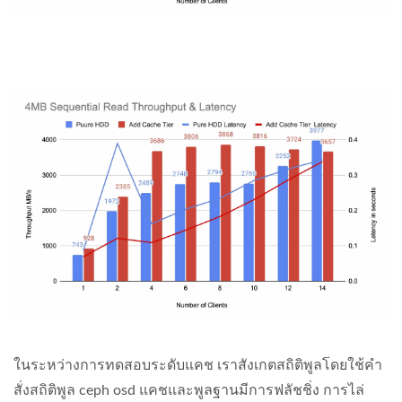
ในระหว่างการทดสอบระดับแคช เราสังเกตสถิติพูลโดยใช้คำ
สั่งสถิติพูล ceph osd แคชและพูลฐานมีการฟลัชชิ่ง การไล่