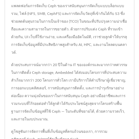
แพลตฟอร์มการจัดเก็บ Ceph ของเราสนับสนุนการจัดเก็บแบบบล็อกแบบ
รวม, ไฟล์ (NFS, SMB, CephFS) และการจัดเก็บวัตถุที่เข้ากันได้กับ S3 ซึ่ง
ช่วยลดต้นทุนรวมในการเป็นเจ้าของ (TCO) ในขณะที่ปรับปรุงความน่าเชื่อ
ถือและความสามารถในการขยายตัว. ด้วยการปรับแต่ง Ceph ที่รวมเข้า
ด้วยกัน, UI เว็บที่ใช้งานง่าย, และเครื่องมืออัตโนมัติ, เราช่วยลูกค้าให้บรรลุ
การจัดเก็บข้อมูลที่มีประสิทธิภาพสูงสำหรับ AI, HPC, และงานโหลดบนคลา
วด์.
ด้วยประสบการณ์มากกว่า 20 ปีในด้าน IT ขององค์กรและมากกว่าทศวรรษ
ในการติดตั้ง Ceph storage, Ambedded ได้ส่งมอบโครงการที่ประสบความ
สำเร็จมากกว่า 200 โครงการทั่วโลก เรามีบริการให้คำปรึกษาผู้เชี่ยวชาญ,
การออกแบบคลัสเตอร์, การสนับสนุนการติดตั้ง, และการบำรุงรักษาอย่าง
ต่อเนื่อง ความมุ่งมั่นของเราในการสนับสนุน Ceph อย่างมืออาชีพและการ
รวมระบบที่ไร้รอยต่อทำให้ลูกค้าได้รับประโยชน์สูงสุดจากโครงสร้างพื้น
ฐานการจัดเก็บข้อมูลที่ใช้ Ceph — ในระดับที่ขยายได้, ด้วยความรวดเร็ว,
และภายในงบประมาณ.
ดูโซลูชันการจัดการพื้นที่เก็บข้อมูลที่ครบถ้วนของเรา, การรวม