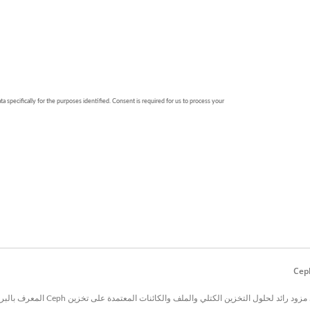
تأسست في تايوان عام 2013،  Co., LTD