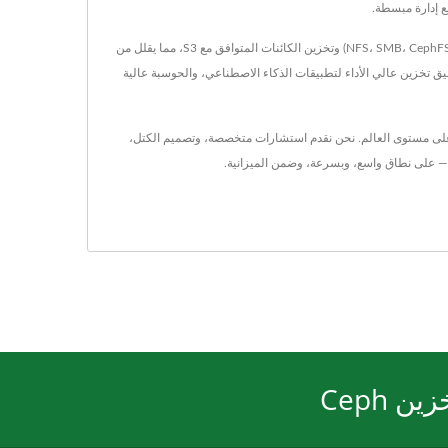
Ambedded تقدم أجهزة تخزين Ceph جاهزة وحلول برمجيات Ceph كاملة مخصصة للمنظمات B2B. تدعم منصة تخزين Ceph لدينا التخزين الموحد للكتل والملفات (NFS، SMB، CephFS) وتخزين الكائنات المتوافق مع S3، مما يقلل من
وات الأتمتة، نساعد العملاء على تحقيق تخزين عالي الأداء لتطبيقات الذكاء الاصطناعي، والحوسبة عالية
لوجيا المعلومات المؤسسية وأكثر من عقد من الزمان في نشر تخزين Ceph، قدمت Ambedded أكثر من 200 مشروع ناجح على مستوى العالم. نحن نقدم استشارات متخصصة، وتصميم الكتل،
 Ceph