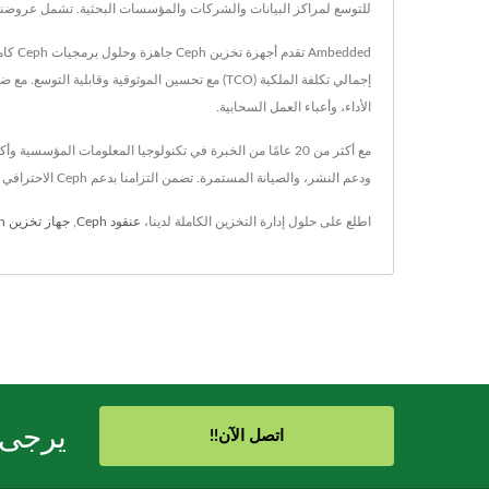
للتوسع لمراكز البيانات والشركات والمؤسسات البحثية. تشمل عروضنا أجهزة تخزين قائمة على Ceph، ودمج الخوادم، وتحسين التخز
الأداء، وأعباء العمل السحابية.
ودعم النشر، والصيانة المستمرة. تضمن التزامنا بدعم Ceph الاحترافي والتكامل السلس أن يحصل العملاء على أقصى استفادة من بنية التخزين المعتمدة على Ceph — على نطاق واسع، وبسرعة، وضمن الميزانية.
اطلع على حلول إدارة التخزين الكاملة لدينا،
عنقود Ceph
,
جهاز تخزين Ceph
يرجى ا
اتصل الآن!!