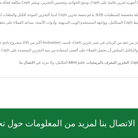
ين، ونشر Ceph بتكلفة فعالة مع إدارة مبسطة.
إجمالي تكلفة الملكية (TCO) مع تحسين الموثوقية وقابلية التوسع. مع ضبط Ceph المتكامل، وواجهة المستخدم الويب البديهية، وأد
مع أكثر من 20 عامًا من الخبرة في تكنو
,
التخزين المعرف بالبرمجيات
,
خادم ARM
التكامل، ولا تتردد في
الاتصال بنا
.
لاتصال بنا لمزيد من المعلومات حول تخزين