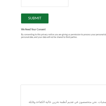
Ambedded Technology. هي مزود رائد لحلول التخزين الكتلي والملف والكائنات المعتمدة على تخزين Ceph المعرف بالبرمجيات. نحن متخصصون في تقديم أنظمة تخزين عالية الكفاءة وقابلة