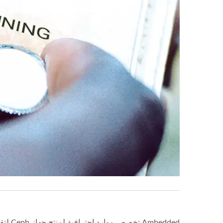
Ambedded تخصص موارد احترافية لمنتج جهاز Ceph لتقديم منتجات موثوقة للعملاء. Ambedded تضبط وتتحقق من كل ترقية برمجية قبل إصدارها.